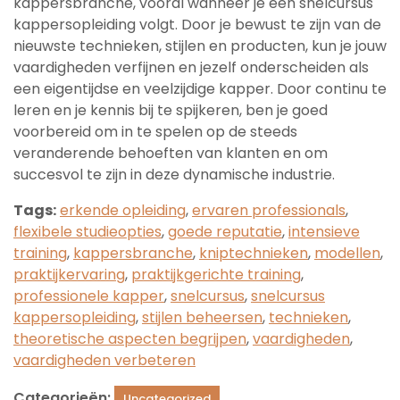
kappersbranche, vooral wanneer je een snelcursus
kappersopleiding volgt. Door je bewust te zijn van de
nieuwste technieken, stijlen en producten, kun je jouw
vaardigheden verfijnen en jezelf onderscheiden als
een eigentijdse en veelzijdige kapper. Door continu te
leren en je kennis bij te spijkeren, ben je goed
voorbereid om in te spelen op de steeds
veranderende behoeften van klanten en om
succesvol te zijn in deze dynamische industrie.
Tags:
erkende opleiding
,
ervaren professionals
,
flexibele studieopties
,
goede reputatie
,
intensieve
training
,
kappersbranche
,
kniptechnieken
,
modellen
,
praktijkervaring
,
praktijkgerichte training
,
professionele kapper
,
snelcursus
,
snelcursus
kappersopleiding
,
stijlen beheersen
,
technieken
,
theoretische aspecten begrijpen
,
vaardigheden
,
vaardigheden verbeteren
Categorieën:
Uncategorized