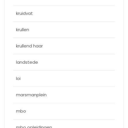
kruidvat
krullen
krullend haar
landstede
loi
marsmanplein
mbo
mbo opleidingen