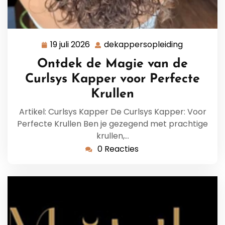
19 juli 2026
dekappersopleiding
19
dekappers
juli
Ontdek de Magie van de
2026
Curlsys Kapper voor Perfecte
Krullen
Artikel: Curlsys Kapper De Curlsys Kapper: Voor
Perfecte Krullen Ben je gezegend met prachtige
krullen,…
0 Reacties