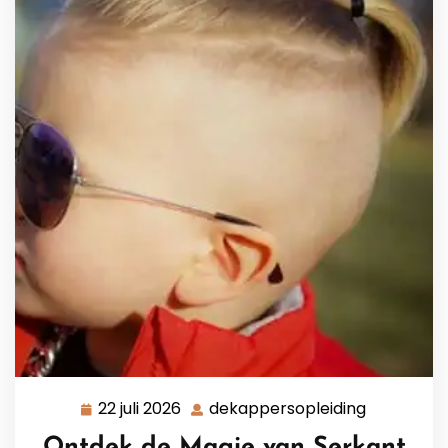
22 juli 2026
dekappersopleiding
22
dekappers
juli
Ontdek de Magie van Serkant