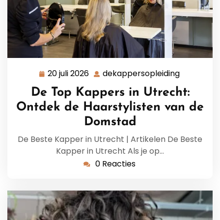
20 juli 2026
dekappersopleiding
20
dekappers
juli
De Top Kappers in Utrecht:
2026
Ontdek de Haarstylisten van de
Domstad
De Beste Kapper in Utrecht | Artikelen De Beste
Kapper in Utrecht Als je op…
0 Reacties