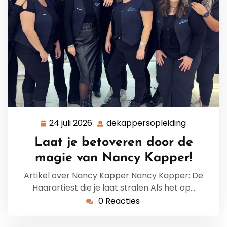
24 juli 2026
dekappersopleiding
24
dekappers
juli
Laat je betoveren door de
2026
magie van Nancy Kapper!
Artikel over Nancy Kapper Nancy Kapper: De
Haarartiest die je laat stralen Als het op…
0 Reacties