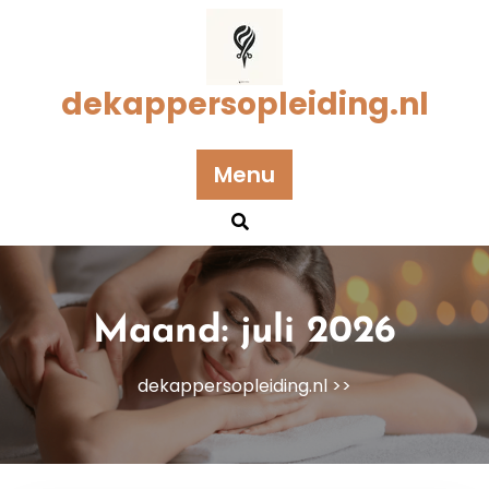
Naar
de
inhoud
gaan
dekappersopleiding.nl
Menu
Maand:
juli 2026
dekappersopleiding.nl
>>