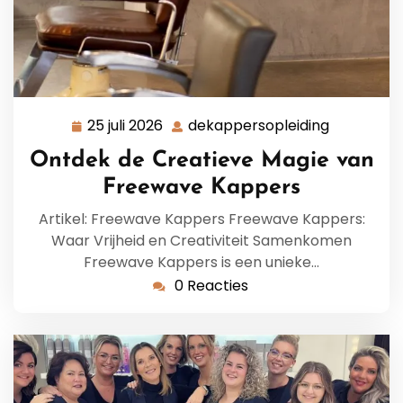
25 juli 2026
dekappersopleiding
25
dekappers
juli
Ontdek de Creatieve Magie van
2026
Freewave Kappers
Artikel: Freewave Kappers Freewave Kappers:
Waar Vrijheid en Creativiteit Samenkomen
Freewave Kappers is een unieke…
0 Reacties