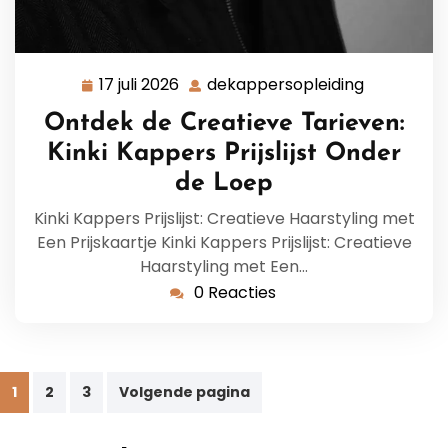
17 juli 2026
dekappersopleiding
17
dekappers
juli
Ontdek de Creatieve Tarieven:
2026
Kinki Kappers Prijslijst Onder
de Loep
Kinki Kappers Prijslijst: Creatieve Haarstyling met
Een Prijskaartje Kinki Kappers Prijslijst: Creatieve
Haarstyling met Een…
0 Reacties
Berichtnavigatie
1
2
3
Volgende pagina