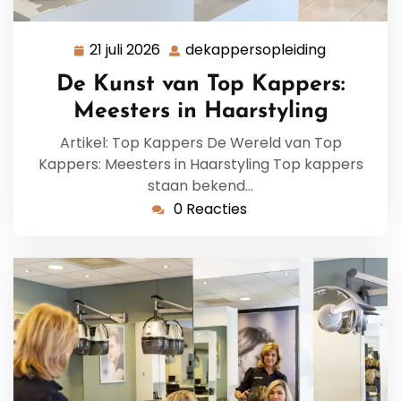
21 juli 2026
dekappersopleiding
21
dekappers
juli
De Kunst van Top Kappers:
2026
Meesters in Haarstyling
Artikel: Top Kappers De Wereld van Top
Kappers: Meesters in Haarstyling Top kappers
staan bekend…
0 Reacties