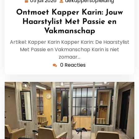
05 juli 2026
dekappersopleiding
05
dekappers
juli
Ontmoet Kapper Karin: Jouw
2026
Haarstylist Met Passie en
Vakmanschap
Artikel: Kapper Karin Kapper Karin: De Haarstylist
Met Passie en Vakmanschap Karin is niet
zomaar…
0 Reacties