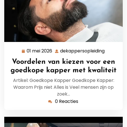
01 mei 2026
dekappersopleiding
01
dekapper
mei
Voordelen van kiezen voor een
2026
goedkope kapper met kwaliteit
Artikel: Goedkope Kapper Goedkope Kapper:
Waarom Prijs niet Alles is Veel mensen zijn op
zoek…
0 Reacties