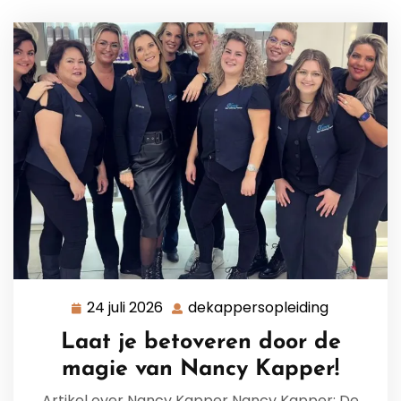
24 juli 2026
dekappersopleiding
24
dekappers
juli
Laat je betoveren door de
2026
magie van Nancy Kapper!
Artikel over Nancy Kapper Nancy Kapper: De