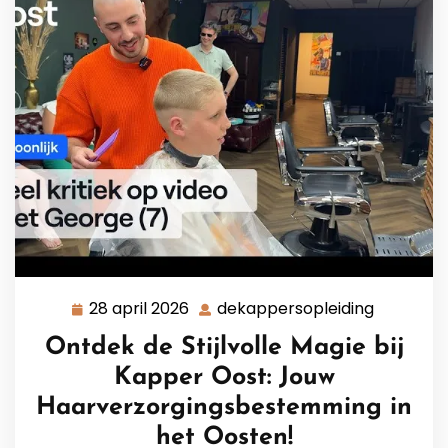
28 april 2026
dekappersopleiding
28
dekapper
april
Ontdek de Stijlvolle Magie bij
2026
Kapper Oost: Jouw
Haarverzorgingsbestemming in
het Oosten!