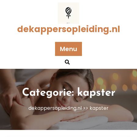
Naar
de
inhoud
gaan
dekappersopleiding.nl
Menu
Categorie:
kapster
dekappersopleiding.nl
>>
kapster