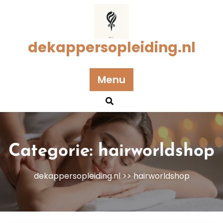
Naar
de
inhoud
gaan
dekappersopleiding.nl
Menu
Categorie:
hairworldshop
dekappersopleiding.nl
>>
hairworldshop