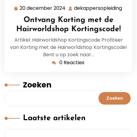
20 december 2024
dekappersopleiding
20
dekap
december
Ontvang Korting met de
2024
Hairworldshop Kortingscode!
Artikel: Hairworldshop Kortingscode Profiteer
van Korting met de Hairworldshop Kortingscode!
Bent u op zoek naar…
0 Reacties
Zoeken
Zoeken
Laatste artikelen