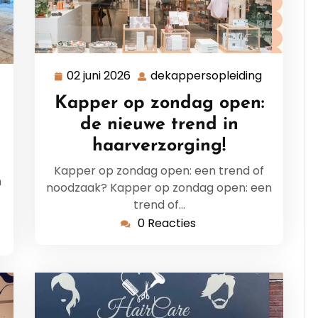
02 juni 2026
dekappersopleiding
02
dekapper
ekappersopleiding
juni
Kapper op zondag open:
2026
de nieuwe trend in
haarverzorging!
Kapper op zondag open: een trend of
n
noodzaak? Kapper op zondag open: een
trend of…
0 Reacties