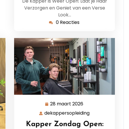
De Kapper is Weer Open: Laat je Haar
Verzorgen en Geniet van een Verse
Look…
0 Reacties
28 maart 2026
28
maart
dekappersopleiding
dekappersopleid
2026
Kapper Zondag Open: