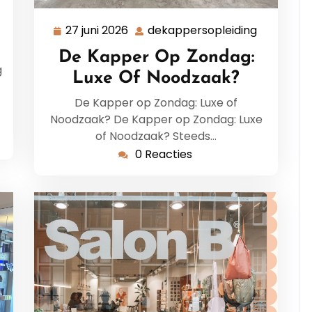
27 juni 2026
dekappersopleiding
27
dekapper
juni
De Kapper Op Zondag:
2026
g
Luxe Of Noodzaak?
De Kapper op Zondag: Luxe of
Noodzaak? De Kapper op Zondag: Luxe
of Noodzaak? Steeds…
0 Reacties