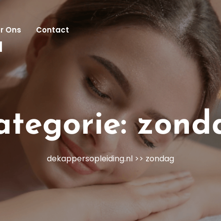
r Ons
Contact
l
ategorie:
zond
dekappersopleiding.nl
>>
zondag