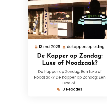
13 mei 2026
dekappersopleiding
13
d
mei
De Kapper op Zondag:
2026
Luxe of Noodzaak?
De Kapper op Zondag: Een Luxe of
Noodzaak? De Kapper op Zondag: Een
Luxe of…
0 Reacties