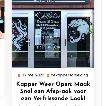
ekappersopleiding
07 mei 2026
dekappersopleiding
07
dekapper
mei
Kapper Weer Open: Maak
2026
Snel een Afspraak voor
een Verfrissende Look!