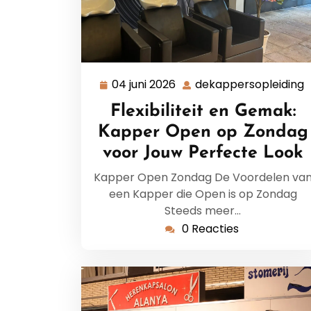
04 juni 2026
dekappersopleiding
04
d
juni
Flexibiliteit en Gemak:
2026
Kapper Open op Zondag
voor Jouw Perfecte Look
Kapper Open Zondag De Voordelen va
een Kapper die Open is op Zondag
Steeds meer…
0 Reacties