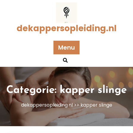
Naar
de
inhoud
gaan
dekappersopleiding.nl
Menu
Categorie:
kapper slinge
dekappersopleiding.nl
>>
kapper slinge