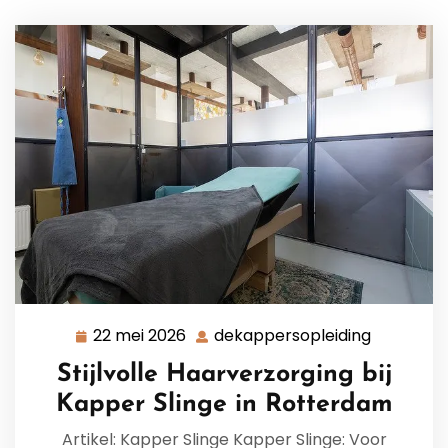
22 mei 2026
dekappersopleiding
22
dekapper
mei
Stijlvolle Haarverzorging bij
2026
Kapper Slinge in Rotterdam
Artikel: Kapper Slinge Kapper Slinge: Voor