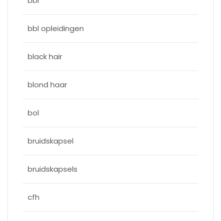
bbl
bbl opleidingen
black hair
blond haar
bol
bruidskapsel
bruidskapsels
cfh