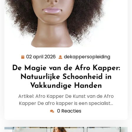
02 april 2026
dekappersopleiding
02
dekapper
april
De Magie van de Afro Kapper:
2026
Natuurlijke Schoonheid in
Vakkundige Handen
Artikel: Afro Kapper De Kunst van de Afro
Kapper De afro kapper is een specialist…
0 Reacties