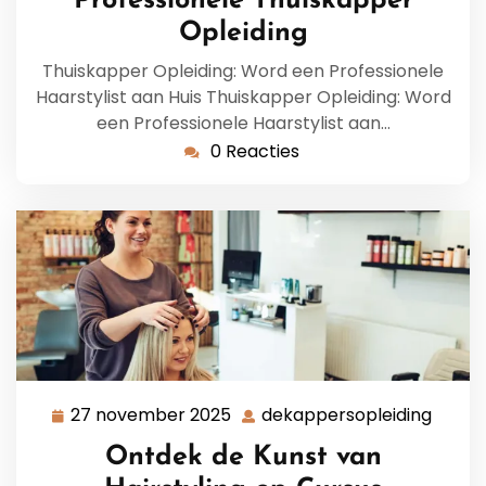
Professionele Thuiskapper
Opleiding
Thuiskapper Opleiding: Word een Professionele
Haarstylist aan Huis Thuiskapper Opleiding: Word
een Professionele Haarstylist aan…
0 Reacties
27 november 2025
dekappersopleiding
27
dekap
november
Ontdek de Kunst van
2025