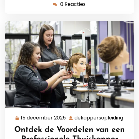
0 Reacties
15 december 2025
dekappersopleiding
15
dekap
december
Ontdek de Voordelen van een
2025