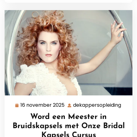
16 november 2025
dekappersopleiding
16
dekap
november
Word een Meester in
2025
Bruidskapsels met Onze Bridal
Kapsels Cursus