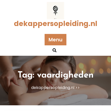
Naar
de
inhoud
gaan
dekappersopleiding.nl
Menu
Tag:
vaardigheden
dekappersopleiding.nl
>>