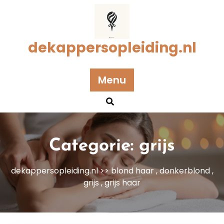
Naar
de
inhoud
gaan
dekappersopleiding.nl
Menu
Categorie:
grijs
dekappersopleiding.nl
>>
blond haar
,
donkerblond
,
grijs
,
grijs haar