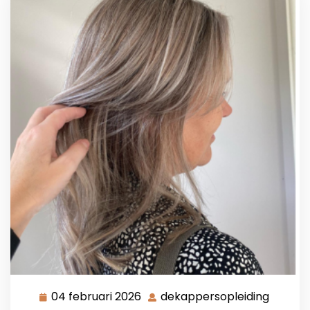
04 februari 2026
dekappersopleiding
04
dekapp