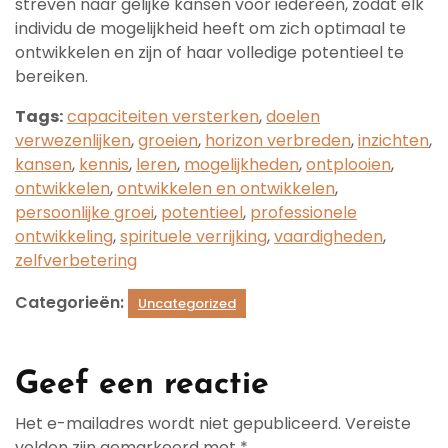
streven naar gelijke kansen voor iedereen, zodat elk
individu de mogelijkheid heeft om zich optimaal te
ontwikkelen en zijn of haar volledige potentieel te
bereiken.
Tags:
capaciteiten versterken
,
doelen
verwezenlijken
,
groeien
,
horizon verbreden
,
inzichten
,
kansen
,
kennis
,
leren
,
mogelijkheden
,
ontplooien
,
ontwikkelen
,
ontwikkelen en ontwikkelen
,
persoonlijke groei
,
potentieel
,
professionele
ontwikkeling
,
spirituele verrijking
,
vaardigheden
,
zelfverbetering
Categorieën:
Uncategorized
Geef een reactie
Het e-mailadres wordt niet gepubliceerd.
Vereiste
velden zijn gemarkeerd met
*