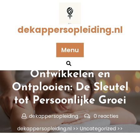
Naar
de
inhoud
gaan
dekappersopleiding.nl
Menu
Geplaatst op 25 september 2025
Ontwikkelen en
Ontplooien: De Sleutel
tot Persoonlijke Groei
dekappersopleiding
0 reacties
dekappersopleiding.nl
>>
Uncategorized
>>
Ontwikkelen en Ontplooien: De Sleutel tot