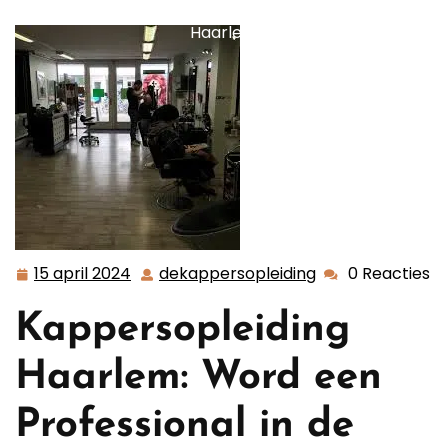
de Creatieve Wereld van Kappersopleidingen in
Haarlem
15 april 2024
dekappersopleiding
0 Reacties
15
dekappersopleid
april
Kappersopleiding
2024
Haarlem: Word een
Professional in de