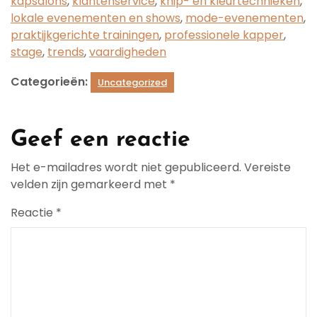
kapsalons
,
klantenservice
,
knip- en kleurtechnieken
,
lokale evenementen en shows
,
mode-evenementen
,
praktijkgerichte trainingen
,
professionele kapper
,
stage
,
trends
,
vaardigheden
Categorieën:
Uncategorized
Geef een reactie
Het e-mailadres wordt niet gepubliceerd.
Vereiste
velden zijn gemarkeerd met
*
Reactie
*