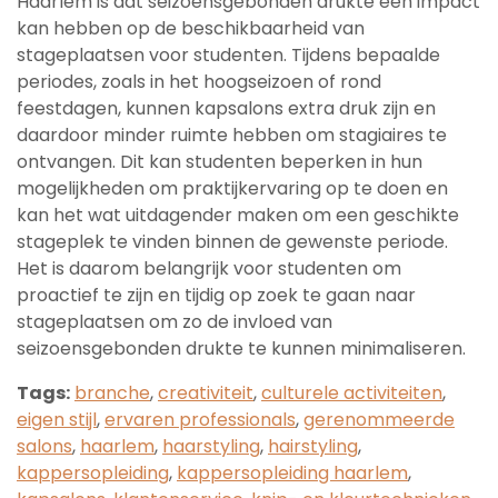
Haarlem is dat seizoensgebonden drukte een impact
kan hebben op de beschikbaarheid van
stageplaatsen voor studenten. Tijdens bepaalde
periodes, zoals in het hoogseizoen of rond
feestdagen, kunnen kapsalons extra druk zijn en
daardoor minder ruimte hebben om stagiaires te
ontvangen. Dit kan studenten beperken in hun
mogelijkheden om praktijkervaring op te doen en
kan het wat uitdagender maken om een geschikte
stageplek te vinden binnen de gewenste periode.
Het is daarom belangrijk voor studenten om
proactief te zijn en tijdig op zoek te gaan naar
stageplaatsen om zo de invloed van
seizoensgebonden drukte te kunnen minimaliseren.
Tags:
branche
,
creativiteit
,
culturele activiteiten
,
eigen stijl
,
ervaren professionals
,
gerenommeerde
salons
,
haarlem
,
haarstyling
,
hairstyling
,
kappersopleiding
,
kappersopleiding haarlem
,