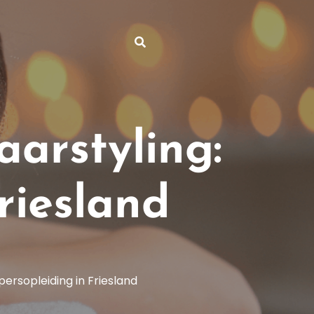
arstyling:
riesland
ersopleiding in Friesland