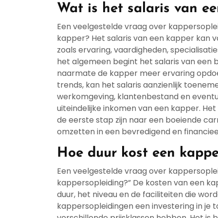
Wat is het salaris van e
Een veelgestelde vraag over kappersopleidi
kapper? Het salaris van een kapper kan va
zoals ervaring, vaardigheden, specialisat
het algemeen begint het salaris van een 
naarmate de kapper meer ervaring opdoet 
trends, kan het salaris aanzienlijk toene
werkomgeving, klantenbestand en eventue
uiteindelijke inkomen van een kapper. Het
de eerste stap zijn naar een boeiende carr
omzetten in een bevredigend en financie
Hoe duur kost een kappe
Een veelgestelde vraag over kappersopleid
kappersopleiding?” De kosten van een kap
duur, het niveau en de faciliteiten die w
kappersopleidingen een investering in je 
verschillende prijsklassen hebben. Het is 