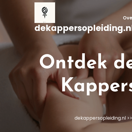
Naar
de
inhoud
Ove
gaan
dekappersopleiding.n
Ontdek de
Kappers
dekappersopleiding.nl
>