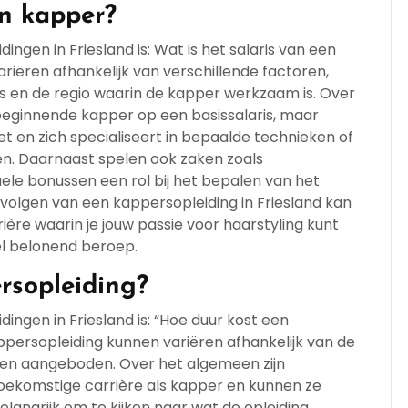
en kapper?
ngen in Friesland is: Wat is het salaris van een
riëren afhankelijk van verschillende factoren,
ies en de regio waarin de kapper werkzaam is. Over
beginnende kapper op een basissalaris, maar
en zich specialiseert in bepaalde technieken of
men. Daarnaast spelen ook zaken zoals
le bonussen een rol bij het bepalen van het
 volgen van een kappersopleiding in Friesland kan
ière waarin je jouw passie voor haarstyling kunt
el belonend beroep.
rsopleiding?
ingen in Friesland is: “Hoe duur kost een
persopleiding kunnen variëren afhankelijk van de
orden aangeboden. Over het algemeen zijn
toekomstige carrière als kapper en kunnen ze
belangrijk om te kijken naar wat de opleiding