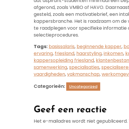
dat aspirant-studenten minimaal een bep
afgerond, zoals VMBO of HAVO. Daarnaast 
gesteld, zoals een motivatiebrief, een int
kappersbranche. Het is raadzaam om de 
te raadplegen voor specifieke informatie 
selectieprocedures.
Tags:
basissalaris
,
beginnende kapper
,
bo
ervaring
,
friesland
,
haarstyling
,
inkomen
,
k
kappersopleiding friesland
,
klantenbesta
samenwerking
,
specialisaties
,
specialisere
vaardigheden
,
vakmanschap
,
werkomgev
Categorieën:
Uncategorized
Geef een reactie
Het e-mailadres wordt niet gepubliceerd.