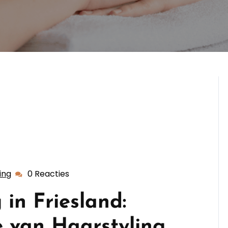
ing
0 Reacties
dekappersopleiding
in Friesland:
 van Haarstyling