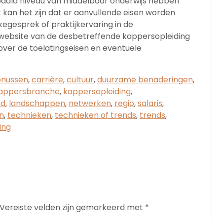
aald niveau van middelbaar onderwijs hebben
kan het zijn dat er aanvullende eisen worden
akegesprek of praktijkervaring in de
website van de desbetreffende kappersopleiding
over de toelatingseisen en eventuele
nussen
,
carrière
,
cultuur
,
duurzame benaderingen
,
appersbranche
,
kappersopleiding
,
nd
,
landschappen
,
netwerken
,
regio
,
salaris
,
n
,
technieken
,
technieken of trends
,
trends
,
ing
Vereiste velden zijn gemarkeerd met
*