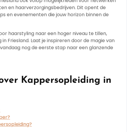
Friesland ook volop mogelijkheden voor netwerken
ten en haarverzorgingsbedrijven. Dit opent de
ops en evenementen die jouw horizon binnen de
oor haarstyling naar een hoger niveau te tillen,
n Friesland. Laat je inspireren door de magie van
t vandaag nog de eerste stap naar een glanzende
over Kappersopleiding in
?
pper?
persopleiding?