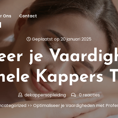
r Ons
Contact
l
Geplaatst op 20 januari 2025
eer je Vaardi
nele Kappers 
dekappersopleiding
0 reacties
ncategorized
>> Optimaliseer je Vaardigheden met Profe