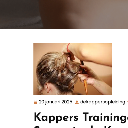
20 januari 2025
dekappersopleiding
20
d
januari
Kappers Traininge
2025