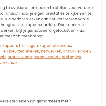
ang te evalueren en doelen te stellen voor verdere
or kritisch naar je eigen prestaties te kijken en te
, kun je gericht werken aan het versterken van je
hoogten in je kapperscarrière. Door concrete
 werken, blijf je gemotiveerd, gefocust en klaar
he met zich meebrengt.
g
,
kappers trainingen
,
kappersbranche
,
p- en kleurtechnieken
,
netwerken
,
ontwikkelingen
,
nis
,
professionals
,
samenwerken
,
stylingtips
,
workshop
Vereiste velden zijn gemarkeerd met
*