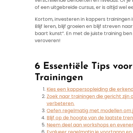
verschillende behoeften en niveaus. Of j
of een uitgebreide cursus, er is altijd wel 
Kortom, investeren in kappers trainingen i
Blijf leren, blijf groeien en blijf streven n
baart kunst”. En met de juiste training ben
veroveren!
6 Essentiële Tips voo
Trainingen
Kies een kappersopleiding die erkend
Zoek naar trainingen die gericht zijn 
verbeteren.
Oefen regelmatig met modellen om je
Blijf op de hoogte van de laatste tr
Neem deel aan workshops en eveneme
Evalueer regelmatig je voortgang en 