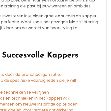
e nu op zoek bent naar een kortdurende workshop
een training die past bij jouw wensen en ambities.
s investeren in je eigen groei en succes als kapper.
aar perfectie. Want zoals het gezegde luidt: “Oefening
 jij klaar om de wereld van haarstyling te
r Succesvolle Kappers
 is door de brancheorganisatie.
op de specifieke vaardigheden die je wilt
 technieken te verfijnen.
ends en technieken in het kappersvak.
nten om nieuwe inspiratie op te doen.
stel doelen voor verdere ontwikkeling.