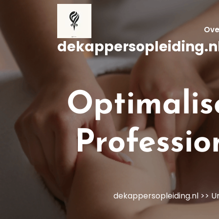
Naar
de
inhoud
Ove
gaan
dekappersopleiding.n
Optimalis
Professio
dekappersopleiding.nl
>>
U