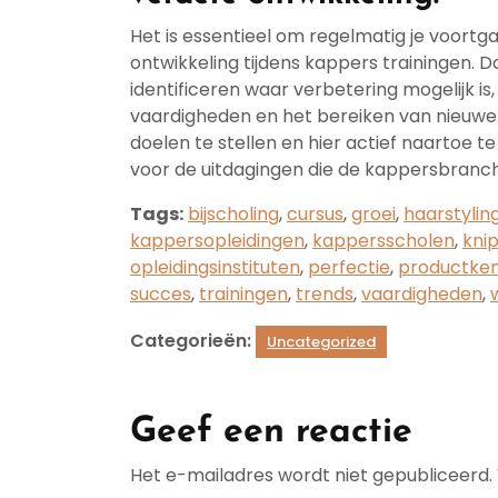
Het is essentieel om regelmatig je voortg
ontwikkeling tijdens kappers trainingen. Do
identificeren waar verbetering mogelijk is
vaardigheden en het bereiken van nieuwe 
doelen te stellen en hier actief naartoe te
voor de uitdagingen die de kappersbranc
Tags:
bijscholing
,
cursus
,
groei
,
haarstylin
kappersopleidingen
,
kappersscholen
,
kni
opleidingsinstituten
,
perfectie
,
productken
succes
,
trainingen
,
trends
,
vaardigheden
,
Categorieën:
Uncategorized
Geef een reactie
Het e-mailadres wordt niet gepubliceerd.