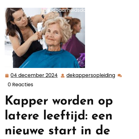
worden op latere leeftijd: Dromen hebben geen
houdbaarheidsdatum
04 december 2024
dekappersopleiding
04
dekapper
december
0 Reacties
2024
Kapper worden op
latere leeftijd: een
nieuwe start in de