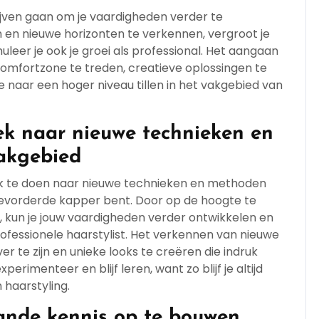
lijven gaan om je vaardigheden verder te
en en nieuwe horizonten te verkennen, vergroot je
muleer je ook je groei als professional. Het aangaan
 comfortzone te treden, creatieve oplossingen te
e naar een hoger niveau tillen in het vakgebied van
k naar nieuwe technieken en
akgebied
ek te doen naar nieuwe technieken en methoden
 gevorderde kapper bent. Door op de hoogte te
s, kun je jouw vaardigheden verder ontwikkelen en
professionele haarstylist. Het verkennen van nieuwe
er te zijn en unieke looks te creëren die indruk
perimenteer en blijf leren, want zo blijf je altijd
haarstyling.
ande kennis op te bouwen