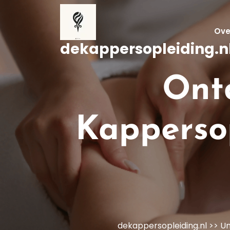
Naar
de
inhoud
Ove
gaan
dekappersopleiding.n
Ont
Kappersop
dekappersopleiding.nl
>>
Un