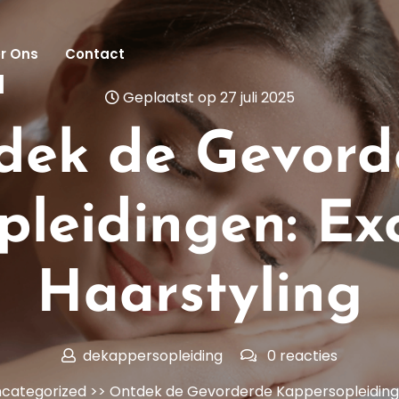
r Ons
Contact
l
Geplaatst op 27 juli 2025
dek de Gevord
leidingen: Exc
Haarstyling
dekappersopleiding
0 reacties
categorized
>> Ontdek de Gevorderde Kappersopleidingen