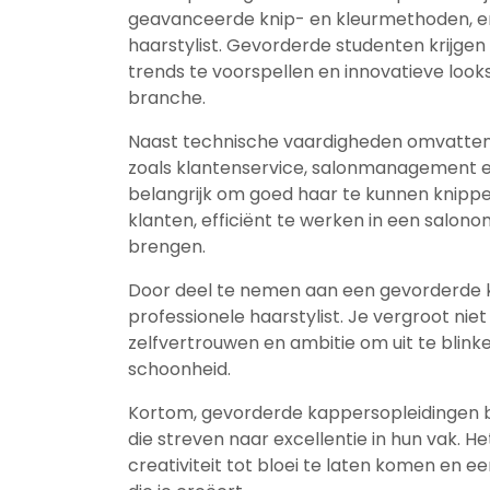
geavanceerde knip- en kleurmethoden, en h
haarstylist. Gevorderde studenten krijge
trends te voorspellen en innovatieve looks
branche.
Naast technische vaardigheden omvatten
zoals klantenservice, salonmanagement en c
belangrijk om goed haar te kunnen knip
klanten, efficiënt te werken in een salonom
brengen.
Door deel te nemen aan een gevorderde ka
professionele haarstylist. Je vergroot nie
zelfvertrouwen en ambitie om uit te blin
schoonheid.
Kortom, gevorderde kappersopleidingen 
die streven naar excellentie in hun vak. He
creativiteit tot bloei te laten komen en e