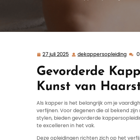
27 juli 2025
dekappersopleiding
0
27
deka
juli
Gevorderde Kapp
2025
Kunst van Haarst
Als kapper is het belangrijk om je vaardi
verfijnen. Voor degenen die al bekend zijn
stylen, bieden gevorderde kappersopleidi
te excelleren in het vak.
Deze opleidingen richten zich op het verf