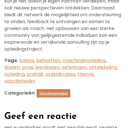
kun je niet alleen je eigen inzichten verdiepen, maar
ook nieuwe perspectieven ontdekken. Daarnaast
biedt dit netwerk de mogelijkheid om ondersteuning
te vinden, feedback te ontvangen en samen te
groeien als coach. Het opbouwen van een sterke
community van gelijkgestemde individuen kan een
inspirerende en verrijkende aanvulling zijn op je
opleidingstraject.
Tags:
balans
,
behoeften
,
coachingsopleiding
,
doelen
,
groei
,
leerdoelen
,
oefeningen
,
ontwikkeling
,
opleiding
,
praktijk
,
praktijkcases
,
theorie
,
vaardigheden
Categorieën:
Uncategorized
Geef een reactie
Het e-mailadres wordt niet gepubliceerd.
Vereiste