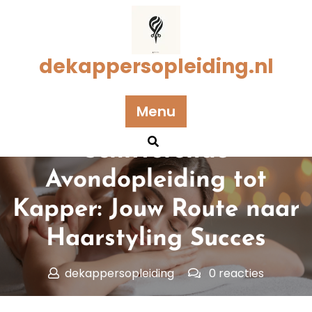
Naar
de
inhoud
gaan
dekappersopleiding.nl
Menu
Geplaatst op 30 juli 2025
Schitterende
Avondopleiding tot
Kapper: Jouw Route naar
Haarstyling Succes
dekappersopleiding
0 reacties
dekappersopleiding.nl
>>
Uncategorized
>>