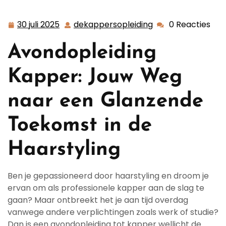
Schitterende Avondopleiding tot Kapper: Jouw Route
naar Haarstyling Succes
30 juli 2025
dekappersopleiding
0 Reacties
30
dekappersopleidi
juli
Avondopleiding
2025
Kapper: Jouw Weg
naar een Glanzende
Toekomst in de
Haarstyling
Ben je gepassioneerd door haarstyling en droom je
ervan om als professionele kapper aan de slag te
gaan? Maar ontbreekt het je aan tijd overdag
vanwege andere verplichtingen zoals werk of studie?
Dan is een avondopleiding tot kapper wellicht de