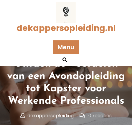
Naar
de
inhoud
gaan
dekappersopleiding.nl
Menu
Geplaatst op 24 april 2025
Ontdek de Voordelen
van een Avondopleiding
tot Kapster voor
Werkende Professionals
dekappersopleiding
0 reacties
dekappersopleiding.nl
>>
kapper
>> Ontdek de