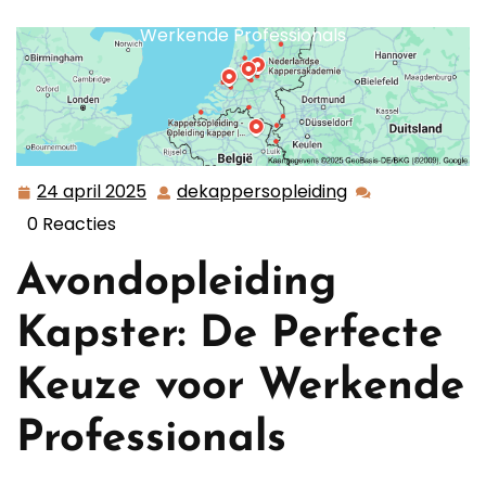
Voordelen van een Avondopleiding tot Kapster voor
Werkende Professionals
24 april 2025
dekappersopleiding
24
dekappersoplei
april
0 Reacties
2025
Avondopleiding
Kapster: De Perfecte
Keuze voor Werkende
Professionals