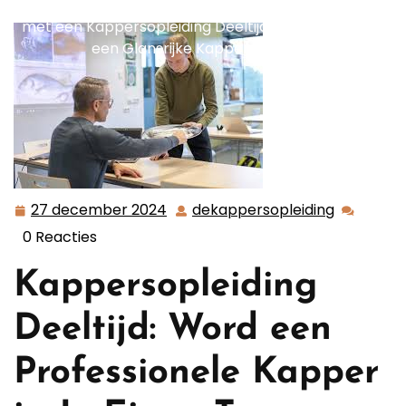
dekappersopleiding.nl
>>
deeltijd
>> Flexibel leren
met een Kappersopleiding Deeltijd: Jouw Weg naar
een Glansrijke Kapperscarrière
27 december 2024
dekappersopleiding
27
dekapper
december
0 Reacties
2024
Kappersopleiding
Deeltijd: Word een
Professionele Kapper