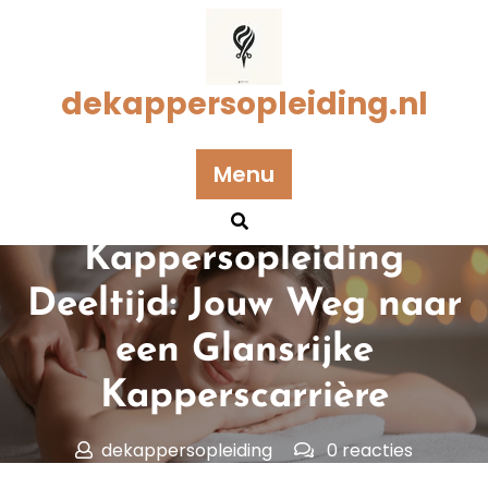
Naar
de
inhoud
gaan
dekappersopleiding.nl
Geplaatst op 27 december 2024
Menu
Flexibel leren met een
Kappersopleiding
Deeltijd: Jouw Weg naar
een Glansrijke
Kapperscarrière
dekappersopleiding
0 reacties