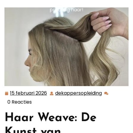
moet weten over haar weave: Tips en tricks voor
prachtig haar!
15 februari 2026
dekappersopleiding
15
dekappersop
februari
0 Reacties
2026
Haar Weave: De
Kunst van