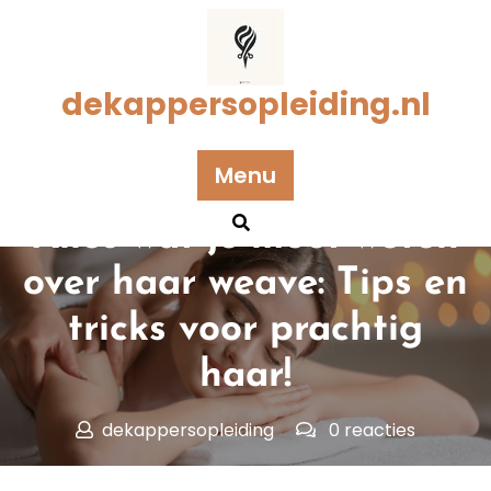
Naar
de
inhoud
gaan
dekappersopleiding.nl
Menu
Geplaatst op 15 februari 2026
Alles wat je moet weten
over haar weave: Tips en
tricks voor prachtig
haar!
dekappersopleiding
0 reacties
dekappersopleiding.nl
>>
weave haar
>> Alles wat je