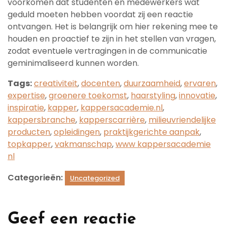
voorkomen dat studenten en medewerkers wat
geduld moeten hebben voordat zij een reactie
ontvangen. Het is belangrijk om hier rekening mee te
houden en proactief te zijn in het stellen van vragen,
zodat eventuele vertragingen in de communicatie
geminimaliseerd kunnen worden.
Tags:
creativiteit
,
docenten
,
duurzaamheid
,
ervaren
,
expertise
,
groenere toekomst
,
haarstyling
,
innovatie
,
inspiratie
,
kapper
,
kappersacademie.nl
,
kappersbranche
,
kapperscarrière
,
milieuvriendelijke
producten
,
opleidingen
,
praktijkgerichte aanpak
,
topkapper
,
vakmanschap
,
www kappersacademie
nl
Categorieën:
Uncategorized
Geef een reactie