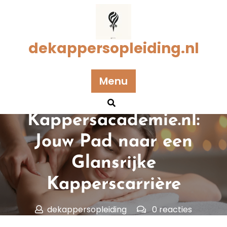
Naar
de
inhoud
gaan
dekappersopleiding.nl
Geplaatst op 06 juni 2025
Menu
Ontdek de
Kappersacademie.nl:
Jouw Pad naar een
Glansrijke
Kapperscarrière
dekappersopleiding
0 reacties