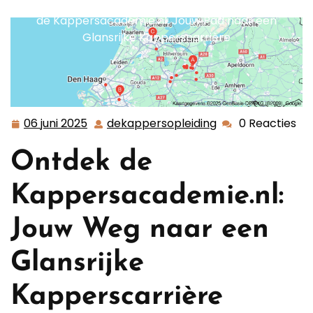
dekappersopleiding.nl
>>
Uncategorized
>> Ontdek
de Kappersacademie.nl: Jouw Pad naar een
Glansrijke Kapperscarrière
06 juni 2025
dekappersopleiding
0 Reacties
06
dekappersopleid
juni
Ontdek de
2025
Kappersacademie.nl:
Jouw Weg naar een
Glansrijke
Kapperscarrière