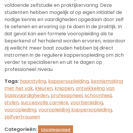
voldoende zelfstudie en praktijkervaring. Deze
studenten hebben mogelijk al op eigen initiatief de
nodige kennis en vaardigheden opgedaan door zelf
te oefenen en ervaring op te doen in de praktijk. In
dat geval kan een formele vooropleiding als te
beperkend of herhalend worden ervaren, waardoor
zij wellicht meer baat zouden hebben bij direct
instromen in de reguliere kappersopleiding om zich
verder te specialiseren en uit te dagen op
professioneel niveau.
Tags:
haarstyling
,
kappersopleiding
,
kennismaking
met het vak
,
kleuren
,
knippen
,
ontwikkeling van
basisvaardigheden
,
professioneel
,
schoonheid
,
stylen
,
succesvolle carrière
,
voorbereiding
,
vooropleiding
,
vooropleiding kappersopleiding
,
zelfvertrouwen
Categorieën:
Uncategorized