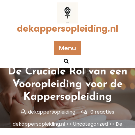
Naar
de
inhoud
gaan
dekappersopleiding.nl
Menu
Geplaatst op 26 maart 2025
De Cruciale Rol van een
Vooropleiding voor de
Kappersopleiding
dekappersopleiding
0 reacties
dekappersopleiding.nl
>>
Uncategorized
>> De
Cruciale Rol van een Vooropleiding voor de