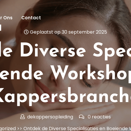
r Ons
Contact
l
Geplaatst op 30 september 2025
e Diverse Speci
iende Workshop
Kappersbranch
dekappersopleiding
0 reacties
gorized
>> Ontdek de Diverse Specialisaties en Boeiend