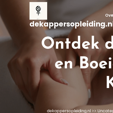
Naar
de
inhoud
Ove
gaan
dekappersopleiding.n
Ontdek d
en Boe
dekappersopleiding.nl
>>
Uncate