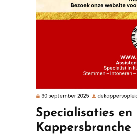
30 september 2025
dekappersoplei
30
september
Specialisaties e
2025
Kappersbranche