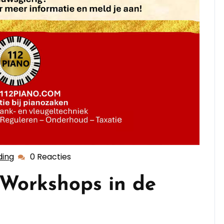
ding
0 Reacties
dekappersopleiding
n Workshops in de