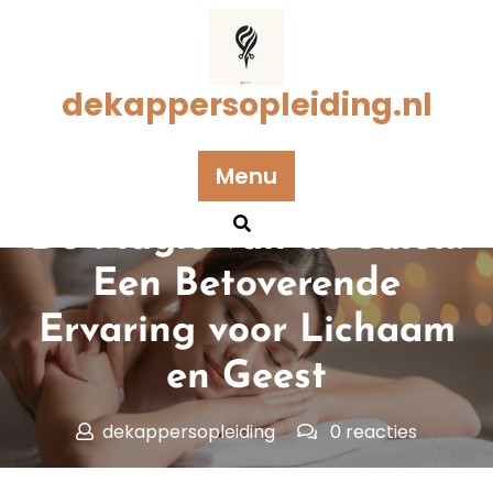
Naar
de
inhoud
gaan
dekappersopleiding.nl
Menu
Geplaatst op 30 juni 2024
De Magie van de Salon:
Een Betoverende
Ervaring voor Lichaam
en Geest
dekappersopleiding
0 reacties
dekappersopleiding.nl
>>
Uncategorized
>> De Magie