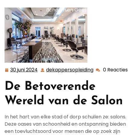
van de Salon: Een Betoverende Ervaring voor
Lichaam en Geest
30 juni 2024
dekappersopleiding
0 Reacties
30
dekappersopleid
juni
De Betoverende
2024
Wereld van de Salon
In het hart van elke stad of dorp schuilen ze: salons.
Deze oases van schoonheid en ontspanning bieden
een toevluchtsoord voor mensen die op zoek zijn