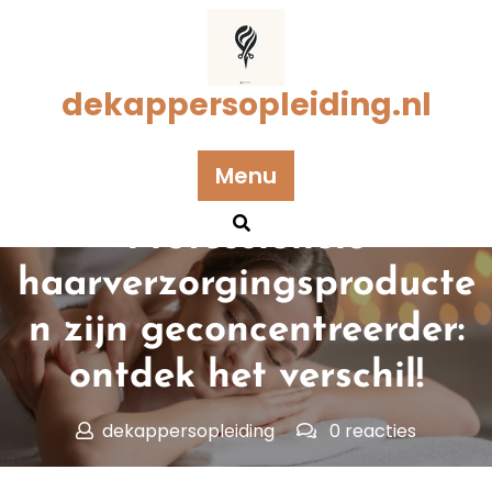
Naar
de
inhoud
gaan
dekappersopleiding.nl
Menu
Geplaatst op 26 augustus 2025
Professionele
haarverzorgingsproducte
n zijn geconcentreerder:
ontdek het verschil!
dekappersopleiding
0 reacties
dekappersopleiding.nl
>>
Uncategorized
>>