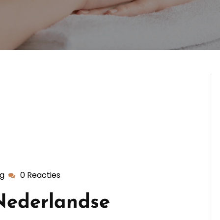
ng
0 Reacties
dekappersopleiding
Nederlandse