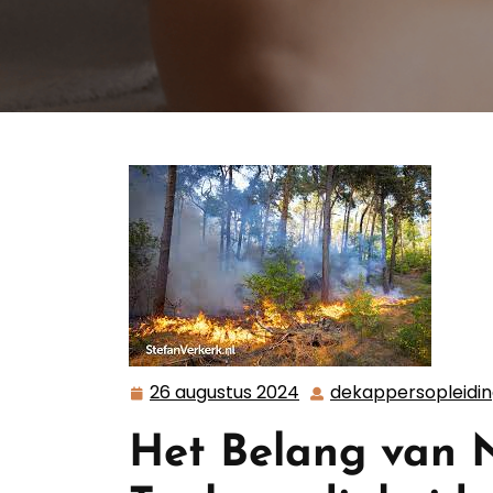
26 augustus 2024
dekappersopleidi
26
augustus
Het Belang van 
2024