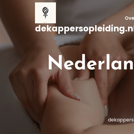
Naar
de
inhoud
Ove
gaan
dekappersopleiding.n
Nederlan
dekapperso