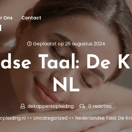
r Ons
Contact
l
Geplaatst op 26 augustus 2024
dse Taal: De K
NL
dekappersopleiding
0 reacties
pleiding.nl
>>
Uncategorized
>> Nederlandse Taal: De Kr