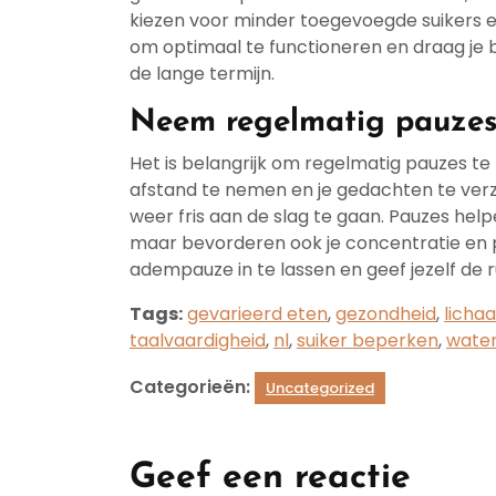
kiezen voor minder toegevoegde suikers en 
om optimaal te functioneren en draag je 
de lange termijn.
Neem regelmatig pauzes t
Het is belangrijk om regelmatig pauzes te
afstand te nemen en je gedachten te verze
weer fris aan de slag te gaan. Pauzes hel
maar bevorderen ook je concentratie en pr
adempauze in te lassen en geef jezelf de 
Tags:
gevarieerd eten
,
gezondheid
,
licha
taalvaardigheid
,
nl
,
suiker beperken
,
water
Categorieën:
Uncategorized
Geef een reactie