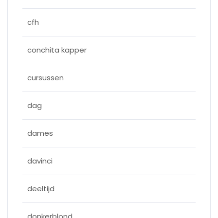
cfh
conchita kapper
cursussen
dag
dames
davinci
deeltijd
donkerblond