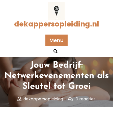
Naar
de
inhoud
gaan
dekappersopleiding.nl
Menu
Geplaatst op 10 december 2024
Ontdek het Succes van
Jouw Bedrijf:
Netwerkevenementen als
Sleutel tot Groei
dekappersopleiding
0 reacties
dekappersopleiding.nl
>>
Uncategorized
>> Ontdek