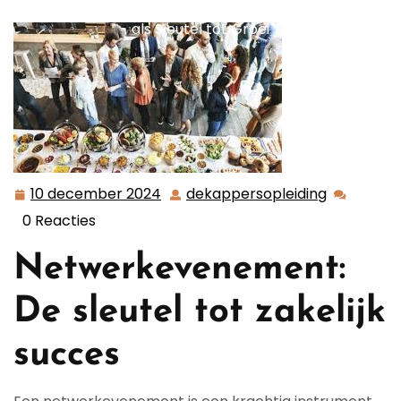
het Succes van Jouw Bedrijf: Netwerkevenementen
als Sleutel tot Groei
10 december 2024
dekappersopleiding
10
dekappers
december
0 Reacties
2024
Netwerkevenement:
De sleutel tot zakelijk
succes