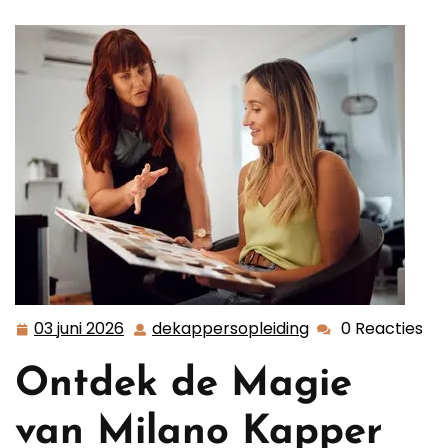
03 juni 2026
dekappersopleiding
0 Reacties
03
dekappersopleid
juni
Ontdek de Magie
2026
van Milano Kapper