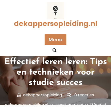
Naar
de
inhoud
gaan
dekappersopleiding.nl
Menu
Geplaatst op 22 juli 2024
Effectief leren leren: Tips
en technieken voor
studie succes
dekappersopleiding
0 reacties
dekappersopleiding.nl
>>
Uncategorized
>> Effectief
leren leren: Tips en technieken voor studie succes