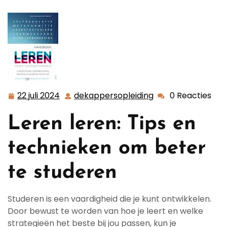
22 juli 2024
dekappersopleiding
0 Reacties
22
dekappersopleidi
juli
Leren leren: Tips en
2024
technieken om beter
te studeren
Studeren is een vaardigheid die je kunt ontwikkelen.
Door bewust te worden van hoe je leert en welke
strategieën het beste bij jou passen, kun je