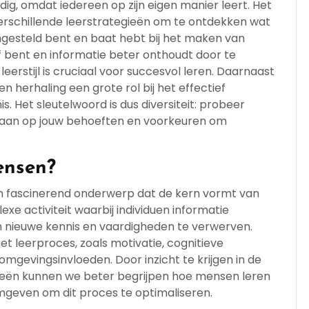
ig, omdat iedereen op zijn eigen manier leert. Het
erschillende leerstrategieën om te ontdekken wat
 ingesteld bent en baat hebt bij het maken van
f bent en informatie beter onthoudt door te
leerstijl is cruciaal voor succesvol leren. Daarnaast
n herhaling een grote rol bij het effectief
 Het sleutelwoord is dus diversiteit: probeer
e aan op jouw behoeften en voorkeuren om
ensen?
en fascinerend onderwerp dat de kern vormt van
xe activiteit waarbij individuen informatie
m nieuwe kennis en vaardigheden te verwerven.
het leerproces, zoals motivatie, cognitieve
gevingsinvloeden. Door inzicht te krijgen in de
orieën kunnen we beter begrijpen hoe mensen leren
mgeven om dit proces te optimaliseren.