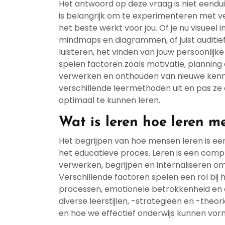
Het antwoord op deze vraag is niet eenduid
is belangrijk om te experimenteren met v
het beste werkt voor jou. Of je nu visueel
mindmaps en diagrammen, of juist auditie
luisteren, het vinden van jouw persoonlijke 
spelen factoren zoals motivatie, planning e
verwerken en onthouden van nieuwe kennis.
verschillende leermethoden uit en pas z
optimaal te kunnen leren.
Wat is leren hoe leren m
Het begrijpen van hoe mensen leren is e
het educatieve proces. Leren is een comple
verwerken, begrijpen en internaliseren o
Verschillende factoren spelen een rol bij 
processen, emotionele betrokkenheid en om
diverse leerstijlen, -strategieën en -the
en hoe we effectief onderwijs kunnen vor