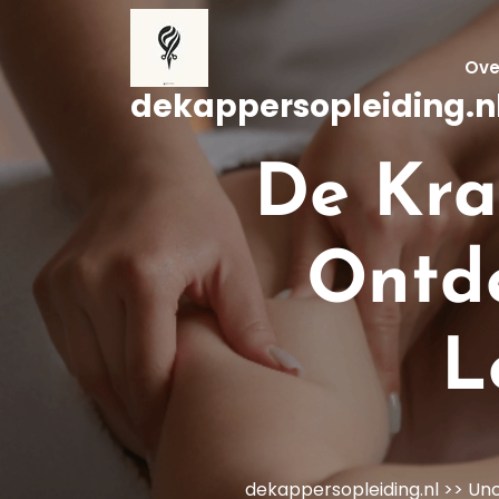
Naar
de
inhoud
Ove
gaan
dekappersopleiding.n
De Kra
Ontde
L
dekappersopleiding.nl
>>
Unc