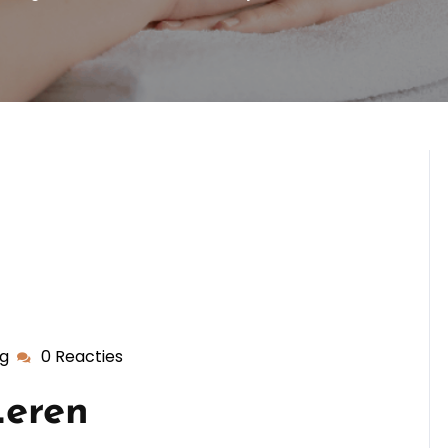
ng
0 Reacties
dekappersopleiding
Leren