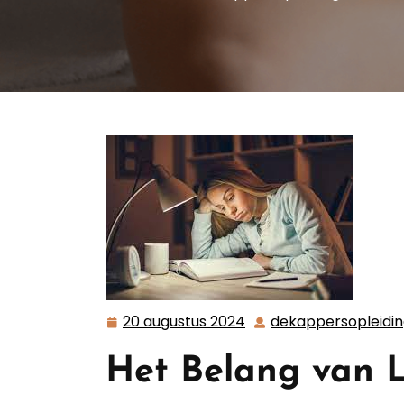
20 augustus 2024
dekappersopleidi
20
augustus
Het Belang van 
2024