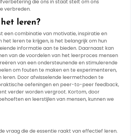
lfverbetering die ons in staat stelt om ons
te verbreden.
het leren?
t een combinatie van motivatie, inspiratie en
t leren te krijgen, is het belangrijk om hun
eiende informatie aan te bieden. Daarnaast kan
 tonen van de voordelen van het leerproces mensen
creëren van een ondersteunende en stimulerende
voelen om fouten te maken en te experimenteren,
n leren. Door afwisselende leermethoden te
 praktische oefeningen en peer-to-peer feedback,
nt verder worden vergroot. Kortom, door
behoeften en leerstijlen van mensen, kunnen we
de vraag die de essentie raakt van effectief leren.