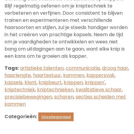
Blijf regelmatig oefenen om je kniptechniek te
verbeteren en verfijnen. Door consistent te blijven
trainen en experimenteren met verschillende
haarsoorten en stijlen, zul je steeds handiger worden
in het creëren van prachtige kapsels. Neem de tijd
om je vaardigheden te ontwikkelen en wees niet
bang om uitdagingen aan te gaan, want elke knip is
een kans om te groeien als kapper.
Tags:
artistieke talenten
,
communicatie
,
droog haar
,
haarlengte
,
haartextuur
,
kammen
,
kappersvak
,
kapsels
,
klant
,
knipbeurt
,
knippen
,
knippen'
,
kniptechniek
,
kniptechnieken
,
kwalitatieve schaar
,
precisiebewegingen
,
scharen
,
secties scheiden met
kammen
Categorieën:
Uncategorized