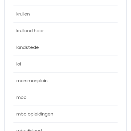
krullen
krullend haar
landstede
loi
marsmanplein
mbo
mbo opleidingen
mborijnland