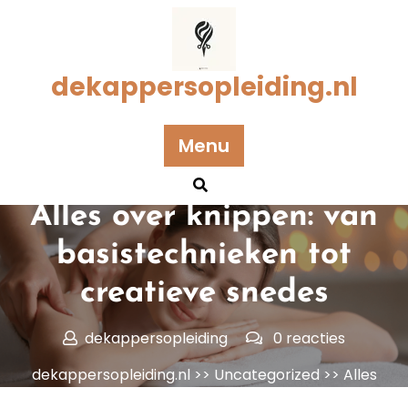
Naar
de
inhoud
gaan
dekappersopleiding.nl
Menu
Geplaatst op 02 augustus 2025
Alles over knippen: van
basistechnieken tot
creatieve snedes
dekappersopleiding
0 reacties
dekappersopleiding.nl
>>
Uncategorized
>> Alles
over knippen: van basistechnieken tot creatieve