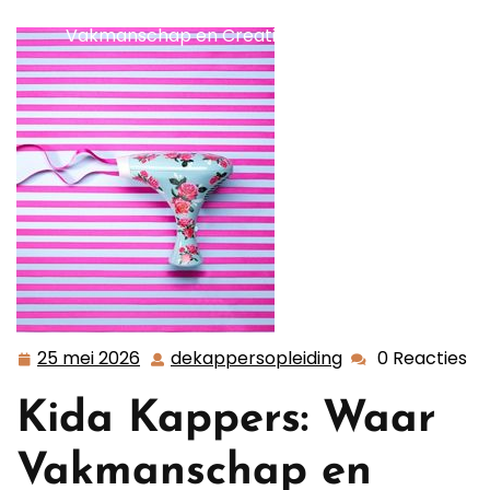
Prachtige Haarcreaties bij Kida Kappers:
Vakmanschap en Creativiteit in Harmonie
25 mei 2026
dekappersopleiding
0 Reacties
25
dekappersopleid
mei
Kida Kappers: Waar
2026
Vakmanschap en