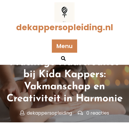
Naar
de
inhoud
gaan
dekappersopleiding.nl
Menu
Geplaatst op 25 mei 2026
Prachtige Haarcreaties
bij Kida Kappers:
Vakmanschap en
Creativiteit in Harmonie
dekappersopleiding
0 reacties
dekappersopleiding.nl
>>
Uncategorized
>>