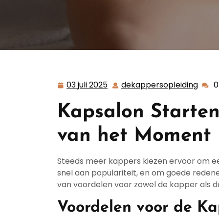
03 juli 2025
dekappersopleiding
0
03
deka
juli
Kapsalon Starten
2025
van het Moment
Steeds meer kappers kiezen ervoor om een
snel aan populariteit, en om goede redene
van voordelen voor zowel de kapper als de
Voordelen voor de K