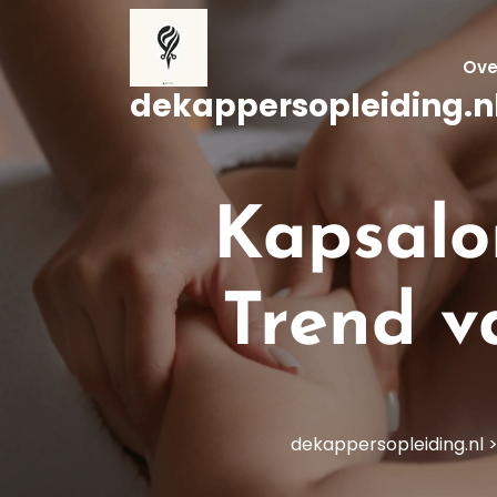
Naar
de
inhoud
Ove
gaan
dekappersopleiding.n
Kapsalo
Trend v
dekappersopleiding.nl