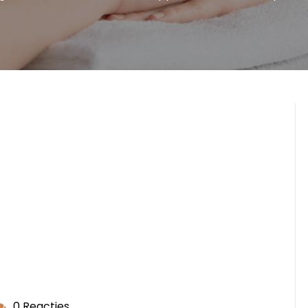
0 Reacties
ekappersopleiding