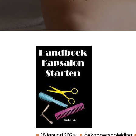
18 januari 2024
dekappersopleiding
18
d