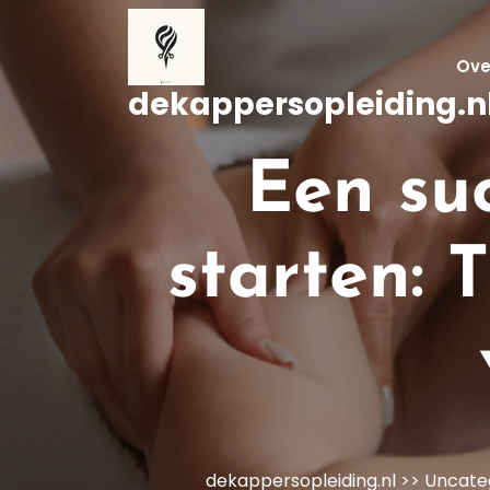
Naar
de
inhoud
Ove
gaan
dekappersopleiding.n
Een su
starten: 
dekappersopleiding.nl
>>
Uncate