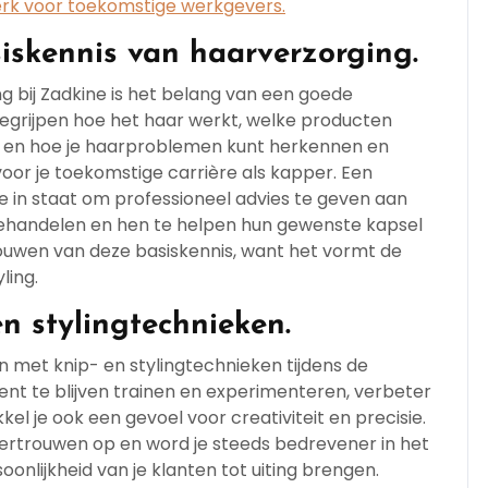
erk voor toekomstige werkgevers.
iskennis van haarverzorging.
ng bij Zadkine is het belang van een goede
begrijpen hoe het haar werkt, welke producten
es en hoe je haarproblemen kunt herkennen en
oor je toekomstige carrière als kapper. Een
je in staat om professioneel advies te geven aan
 behandelen en hen te helpen hun gewenste kapsel
ouwen van deze basiskennis, want het vormt de
ling.
n stylingtechnieken.
n met knip- en stylingtechnieken tijdens de
tent te blijven trainen en experimenteren, verbeter
kel je ook een gevoel voor creativiteit en precisie.
vertrouwen op en word je steeds bedrevener in het
onlijkheid van je klanten tot uiting brengen.