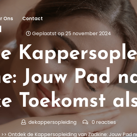
r Ons
Contact
l
Geplaatst op 25 november 2024
e Kappersople
e: Jouw Pad n
ke Toekomst al
dekappersopleiding
0 reacties
>> Ontdek de Kappersopleiding van Zadkine: Jouw Pad n