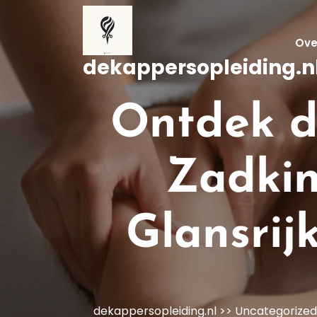
Naar
de
inhoud
Ove
gaan
dekappersopleiding.n
Ontdek d
Zadkin
Glansrij
dekappersopleiding.nl
>>
Uncategorized