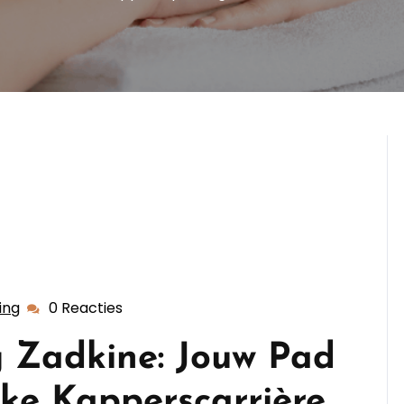
ing
0 Reacties
dekappersopleiding
 Zadkine: Jouw Pad
jke Kapperscarrière