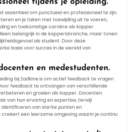
ioneel tijdens je opleiding.
het essentieel om punctueel en professioneel te zijn.
teren en je taken met toewijding uit te voeren,
leiding en toekomstige carrière als kapper.
t alleen belangrijk in de kappersbranche, maar tonen
jkheidsgevoel als student. Door deze
rke basis voor succes in de wereld van
docenten en medestudenten.
iding bij Zadkine is om actief feedback te vragen
oor feedback te ontvangen van verschillende
verbeteren en groeien als kapper. Docenten
s van hun ervaring en expertise, terwijl
identificeren van sterke punten en
 creëert een leerzame omgeving waarin je continu