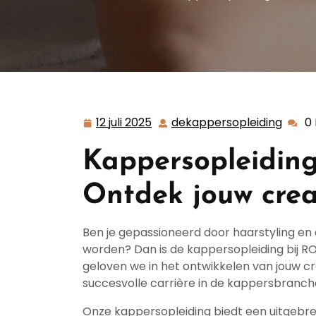
12 juli 2025
dekappersopleiding
0
12
dekap
juli
Kappersopleiding
2025
Ontdek jouw creat
Ben je gepassioneerd door haarstyling en
worden? Dan is de kappersopleiding bij R
geloven we in het ontwikkelen van jouw 
succesvolle carrière in de kappersbranch
Onze kappersopleiding biedt een uitgebrei