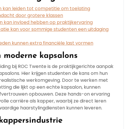
 kan leiden tot competitie om toelating
andacht door grotere klassen
en kan invloed hebben op praktijkervaring
locatie kan voor sommige studenten een uitdaging
den kunnen extra financiële last vormen
in moderne kapsalons
ding bij ROC Twente is de praktijkgerichte aanpak
apsalons. Hier krijgen studenten de kans om hun
 realistische werkomgeving. Door te werken met
tting die lijkt op een echte kapsalon, kunnen
elfvertrouwen opbouwen. Deze hands-on ervaring
le carrière als kapper, waarbij ze direct leren
aardige haarstylingdiensten kunnen leveren.
kappersindustrie