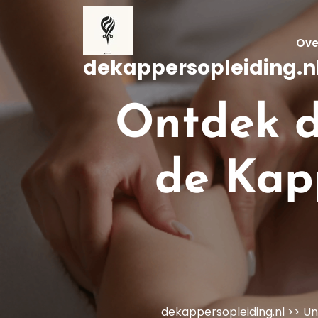
Naar
de
inhoud
Ove
gaan
dekappersopleiding.n
Ontdek d
de Kap
dekappersopleiding.nl
>>
Un