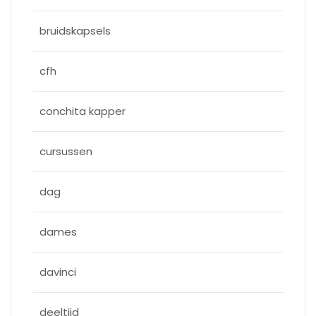
bruidskapsels
cfh
conchita kapper
cursussen
dag
dames
davinci
deeltijd