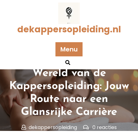
Naar
de
inhoud
gaan
dekappersopleiding.nl
Geplaatst op 11 september 2024
Menu
Ontdek de Creatieve
Wereld van de
Kappersopleiding: Jouw
Route naar een
Glansrijke Carrière
dekappersopleiding
0 reacties