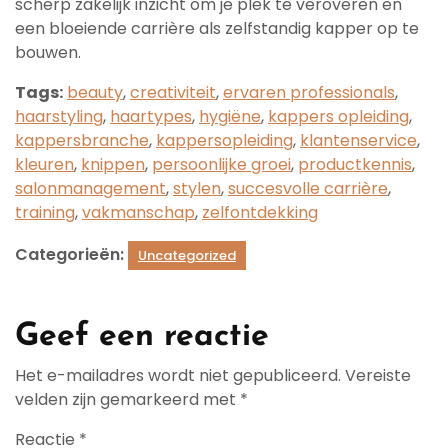
scherp zakelijk inzicht om je plek te veroveren en
een bloeiende carrière als zelfstandig kapper op te
bouwen.
Tags:
beauty
,
creativiteit
,
ervaren professionals
,
haarstyling
,
haartypes
,
hygiëne
,
kappers opleiding
,
kappersbranche
,
kappersopleiding
,
klantenservice
,
kleuren
,
knippen
,
persoonlijke groei
,
productkennis
,
salonmanagement
,
stylen
,
succesvolle carrière
,
training
,
vakmanschap
,
zelfontdekking
Categorieën:
Uncategorized
Geef een reactie
Het e-mailadres wordt niet gepubliceerd.
Vereiste
velden zijn gemarkeerd met
*
Reactie
*