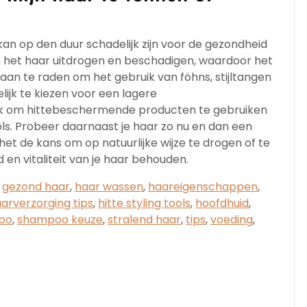
 kan op den duur schadelijk zijn voor de gezondheid
kan het haar uitdrogen en beschadigen, waardoor het
aan te raden om het gebruik van föhns, stijltangen
ijk te kiezen voor een lagere
rijk om hittebeschermende producten te gebruiken
ols. Probeer daarnaast je haar zo nu en dan een
het de kans om op natuurlijke wijze te drogen of te
 en vitaliteit van je haar behouden.
,
gezond haar
,
haar wassen
,
haareigenschappen
,
arverzorging tips
,
hitte styling tools
,
hoofdhuid
,
oo
,
shampoo keuze
,
stralend haar
,
tips
,
voeding
,