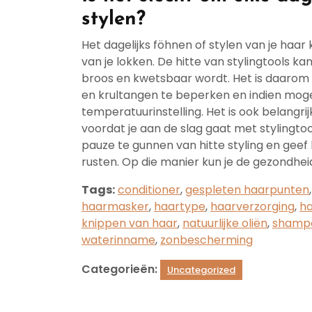
stylen?
Het dagelijks föhnen of stylen van je haar
van je lokken. De hitte van stylingtools 
broos en kwetsbaar wordt. Het is daarom 
en krultangen te beperken en indien mogel
temperatuurinstelling. Het is ook belang
voordat je aan de slag gaat met stylingto
pauze te gunnen van hitte styling en geef 
rusten. Op die manier kun je de gezondheid
Tags:
conditioner
,
gespleten haarpunten
haarmasker
,
haartype
,
haarverzorging
,
ha
knippen van haar
,
natuurlijke oliën
,
shamp
waterinname
,
zonbescherming
Categorieën:
Uncategorized