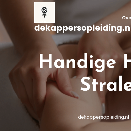
Naar
de
inhoud
Ove
gaan
dekappersopleiding.n
Handige H
Stral
dekappersopleiding.nl