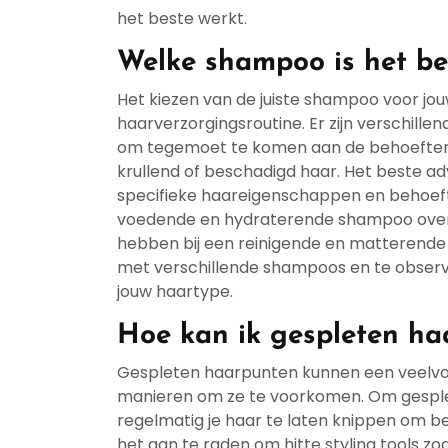
het beste werkt.
Welke shampoo is het be
Het kiezen van de juiste shampoo voor jou
haarverzorgingsroutine. Er zijn verschille
om tegemoet te komen aan de behoeften va
krullend of beschadigd haar. Het beste ad
specifieke haareigenschappen en behoefte
voedende en hydraterende shampoo over
hebben bij een reinigende en matterende
met verschillende shampoos en te observ
jouw haartype.
Hoe kan ik gespleten h
Gespleten haarpunten kunnen een veelvoo
manieren om ze te voorkomen. Om gesplet
regelmatig je haar te laten knippen om be
het aan te raden om hitte styling tools zo