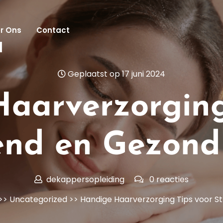
r Ons
Contact
l
Geplaatst op 17 juni 2024
aarverzorging
end en Gezon
dekappersopleiding
0 reacties
>>
Uncategorized
>> Handige Haarverzorging Tips voor S