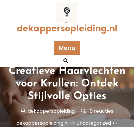
Naar
de
inhoud
gaan
dekappersopleiding.nl
Menu
Geplaatst op 06 februari 2026
Creatieve Haarvlechten
voor Krullen: Ontdek
Stijlvolle Opties
dekappersopleiding
0 reacties
dekappersopleiding.nl
>>
Uncategorized
>>
Creatieve Haarvlechten voor Krullen: Ontdek