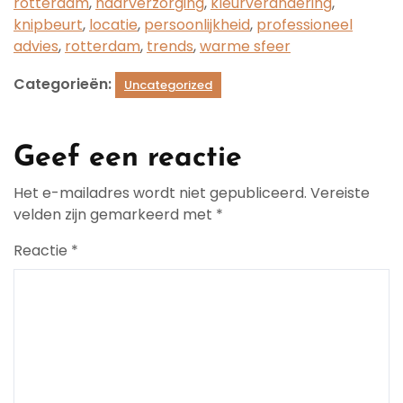
rotterdam
,
haarverzorging
,
kleurverandering
,
knipbeurt
,
locatie
,
persoonlijkheid
,
professioneel
advies
,
rotterdam
,
trends
,
warme sfeer
Categorieën:
Uncategorized
Geef een reactie
Het e-mailadres wordt niet gepubliceerd.
Vereiste
velden zijn gemarkeerd met
*
Reactie
*