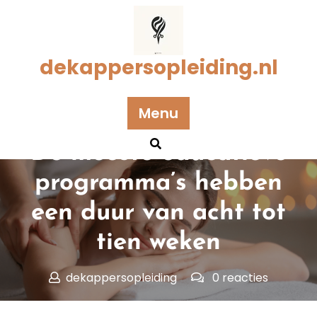
Naar
de
inhoud
gaan
dekappersopleiding.nl
Menu
Geplaatst op 20 november 2025
De meeste educatieve
programma’s hebben
een duur van acht tot
tien weken
dekappersopleiding
0 reacties
dekappersopleiding.nl
>>
Uncategorized
>> De