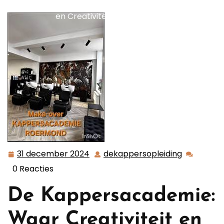
Passie bij de Kappersacademie: Waar Vakmanschap
en Creativiteit Samenkomen
31 december 2024
dekappersopleiding
31
dekappers
december
0 Reacties
2024
De Kappersacademie:
Waar Creativiteit en