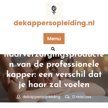
Naar
de
inhoud
gaan
dekappersopleiding.nl
Geplaatst op 28 oktober 2025
Menu
De geconcentreerde
haarverzorgingsproducte
n van de professionele
kapper: een verschil dat
je haar zal voelen
dekappersopleiding
0 reacties
dekappersopleiding.nl
>>
Uncategorized
>> De