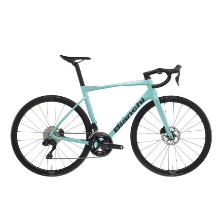
Prachtige Haarcreaties bij Bianchi Kappers: Jouw
Sleutel tot Stijlvolle Verandering!