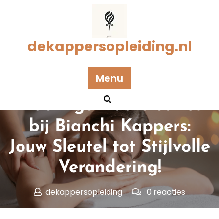
Naar
de
inhoud
gaan
dekappersopleiding.nl
Menu
Geplaatst op 15 juni 2026
Prachtige Haarcreaties
bij Bianchi Kappers:
Jouw Sleutel tot Stijlvolle
Verandering!
dekappersopleiding
0 reacties
dekappersopleiding.nl
>>
Uncategorized
>>