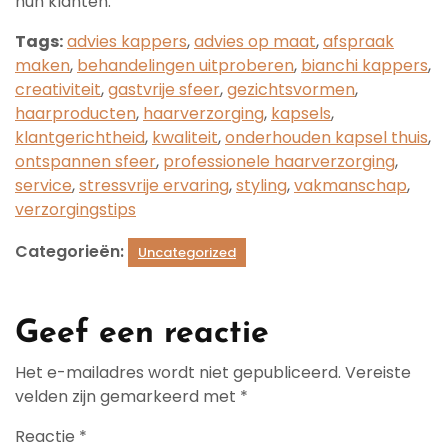
hun klanten.
Tags:
advies kappers
,
advies op maat
,
afspraak
maken
,
behandelingen uitproberen
,
bianchi kappers
,
creativiteit
,
gastvrije sfeer
,
gezichtsvormen
,
haarproducten
,
haarverzorging
,
kapsels
,
klantgerichtheid
,
kwaliteit
,
onderhouden kapsel thuis
,
ontspannen sfeer
,
professionele haarverzorging
,
service
,
stressvrije ervaring
,
styling
,
vakmanschap
,
verzorgingstips
Categorieën:
Uncategorized
Geef een reactie
Het e-mailadres wordt niet gepubliceerd.
Vereiste
velden zijn gemarkeerd met
*
Reactie
*