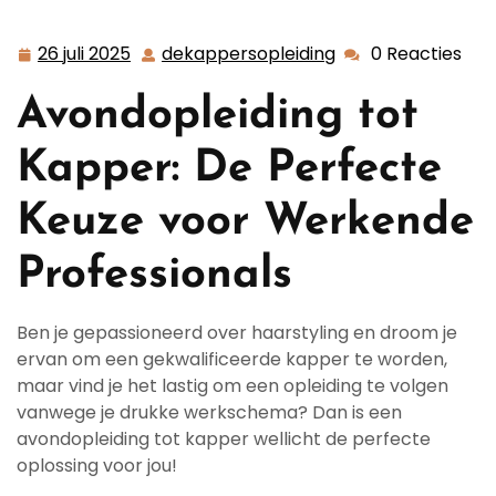
de Voordelen van een Avondopleiding tot Kapper
voor Werkende Professionals
26 juli 2025
dekappersopleiding
0 Reacties
26
dekappersopleidi
juli
Avondopleiding tot
2025
Kapper: De Perfecte
Keuze voor Werkende
Professionals
Ben je gepassioneerd over haarstyling en droom je
ervan om een gekwalificeerde kapper te worden,
maar vind je het lastig om een opleiding te volgen
vanwege je drukke werkschema? Dan is een
avondopleiding tot kapper wellicht de perfecte
oplossing voor jou!