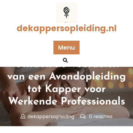
Naar
de
inhoud
gaan
dekappersopleiding.nl
Menu
Geplaatst op 26 juli 2025
Ontdek de Voordelen
van een Avondopleiding
tot Kapper voor
Werkende Professionals
dekappersopleiding
0 reacties
dekappersopleiding.nl
>>
Uncategorized
>> Ontdek