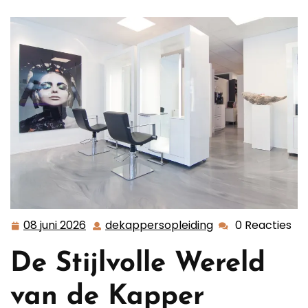
08 juni 2026
dekappersopleiding
0 Reacties
08
dekappersopleid
juni
De Stijlvolle Wereld
2026
van de Kapper