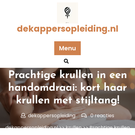
Naar
de
inhoud
gaan
dekappersopleiding.nl
Menu
Geplaatst op 02 februari 2026
Prachtige krullen in een
handomdraai: kort haar
krullen met stijltang!
dekappersopleiding
0 reacties
dekappersopleiding.nl
>>
krullen
>> Prachtige krullen
in een handomdraai: kort haar krullen met stijltang!