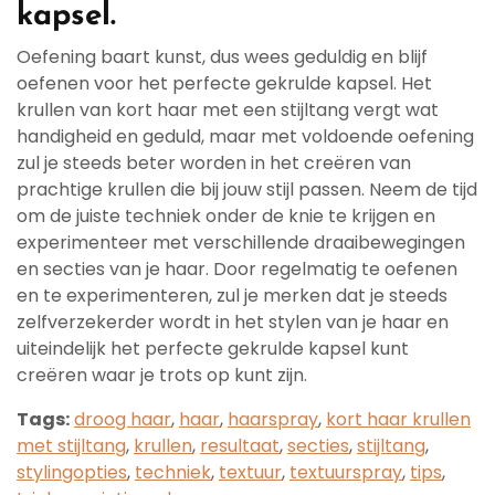
kapsel.
Oefening baart kunst, dus wees geduldig en blijf
oefenen voor het perfecte gekrulde kapsel. Het
krullen van kort haar met een stijltang vergt wat
handigheid en geduld, maar met voldoende oefening
zul je steeds beter worden in het creëren van
prachtige krullen die bij jouw stijl passen. Neem de tijd
om de juiste techniek onder de knie te krijgen en
experimenteer met verschillende draaibewegingen
en secties van je haar. Door regelmatig te oefenen
en te experimenteren, zul je merken dat je steeds
zelfverzekerder wordt in het stylen van je haar en
uiteindelijk het perfecte gekrulde kapsel kunt
creëren waar je trots op kunt zijn.
Tags:
droog haar
,
haar
,
haarspray
,
kort haar krullen
met stijltang
,
krullen
,
resultaat
,
secties
,
stijltang
,
stylingopties
,
techniek
,
textuur
,
textuurspray
,
tips
,