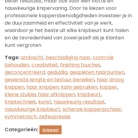
beter resultaat, maar ook voor een vlotte en
nauwkeurige knipervaring. Door te kiezen voor
professionele kappersbenodigdheden investeer je in
de duurzaamheid en effectiviteit van je werk,
waardoor je het beste uit elke knipbeurt kunt halen
en de tevredenheid van zowel jezelf als je klanten
kunt vergroten.
Tags:
ambacht
,
beschadiging haar
,
controle
behouden
,
creativiteit
,
finishing touches
,
geconcentreerd
,
geduldig
,
gespleten haarpunten
,
gewenste lengte en textuur bereiken
,
haar droog
knippen
,
haar knippen
,
kam gebruiken
,
kapper
,
kleine stukjes haar afknippen
,
knipbeurt
,
kniptechniek
,
kunst
,
nauwkeurig resultaat
,
nauwkeurige knipbeurt
,
scherpe kappersschaar
,
symmetrisch
,
zelfexpressie
Categorieën:
knippen