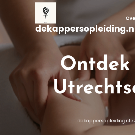
Naar
de
inhoud
Ove
gaan
dekappersopleiding.n
Ontdek 
Utrecht
dekappersopleiding.nl
>