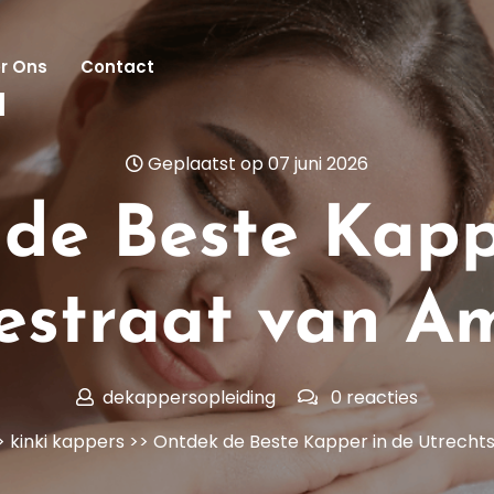
r Ons
Contact
l
Geplaatst op 07 juni 2026
de Beste Kapp
sestraat van A
dekappersopleiding
0 reacties
>
kinki kappers
>> Ontdek de Beste Kapper in de Utrech