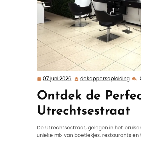
07 juni 2026
dekappersopleiding
07
deka
juni
Ontdek de Perfec
2026
Utrechtsestraat
De Utrechtsestraat, gelegen in het bruis
unieke mix van boetiekjes, restaurants en t