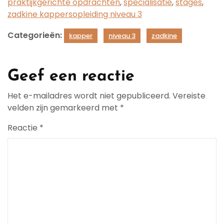
praktijkgerichte opdrachten
,
specialisatie
,
stages
,
zadkine kappersopleiding niveau 3
Categorieën:
kapper
niveau 3
zadkine
Geef een reactie
Het e-mailadres wordt niet gepubliceerd.
Vereiste
velden zijn gemarkeerd met
*
Reactie
*