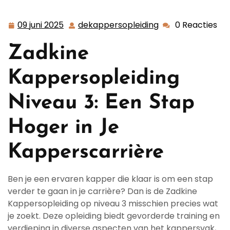
>> Zadkine Kappersopleiding Niveau 3: De Weg naar
Kapperssucces
09 juni 2025
dekappersopleiding
0 Reacties
09
dekappersopleid
juni
Zadkine
2025
Kappersopleiding
Niveau 3: Een Stap
Hoger in Je
Kapperscarrière
Ben je een ervaren kapper die klaar is om een stap
verder te gaan in je carrière? Dan is de Zadkine
Kappersopleiding op niveau 3 misschien precies wat
je zoekt. Deze opleiding biedt gevorderde training en
verdieping in diverse aspecten van het kappersvak,