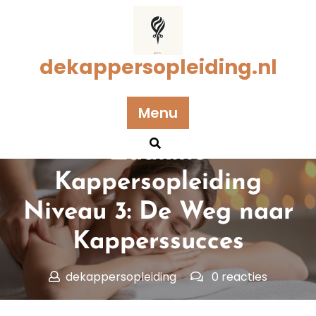
Naar
de
inhoud
gaan
dekappersopleiding.nl
Menu
Geplaatst op 09 juni 2025
Zadkine
Kappersopleiding
Niveau 3: De Weg naar
Kapperssucces
dekappersopleiding
0 reacties
dekappersopleiding.nl
>>
kapper
,
niveau 3
,
zadkine