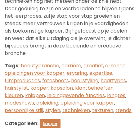
technieken nog niet meteen onder de knie hebt.
Door geduldig te zijn en vastberaden te blijven tijdens
het leerproces, zul je stap voor stap groeien en
steeds meer vertrouwen krijgen in je vaardigheden
als toekomstige kapper. Blijf gefocust op je doelen
en weet dat elke uitdaging die je overwint, je dichter
bij succes brengt in deze boeiende en creatieve
branche.
Tags:
beautybranche
,
carrière
,
creatief
,
erkende
opleidingen voor kapper
,
ervaring
,
expertise
,
filmproducties
,
fotoshoots
,
haarstyling
,
haartypes
,
hairstylist
,
kapper
,
kapsalon
,
klantbehoeften
,
kleuren
,
knippen
,
leidinggevende functies
,
lengtes
,
modeshows
,
opleiding
,
opleiding voor kapper
,
persoonlijke stijl
,
stylen
,
technieken
,
texturen
,
trends
Categorieën:
kapper