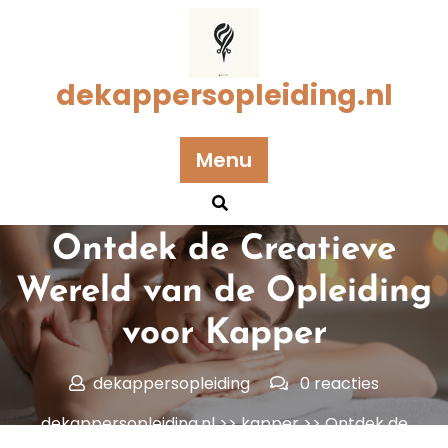
Naar
de
inhoud
gaan
dekappersopleiding.nl
Menu
Geplaatst op 15 oktober 2024
Ontdek de Creatieve
Wereld van de Opleiding
voor Kapper
dekappersopleiding
0 reacties
dekappersopleiding.nl
>>
kapper
>> Ontdek de
Creatieve Wereld van de Opleiding voor Kapper